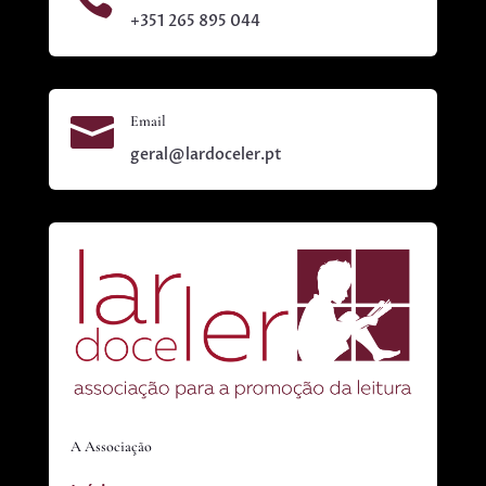
+351 265 895 044

Email
geral@lardoceler.pt
A Associação