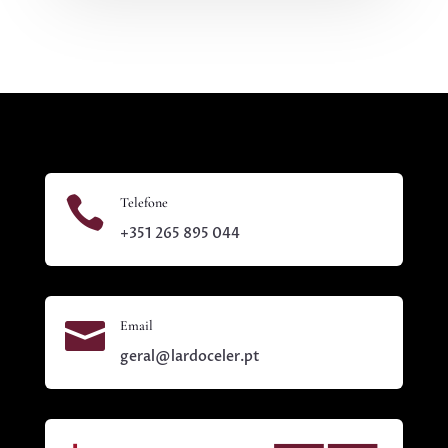

Telefone
+351 265 895 044

Email
geral@lardoceler.pt