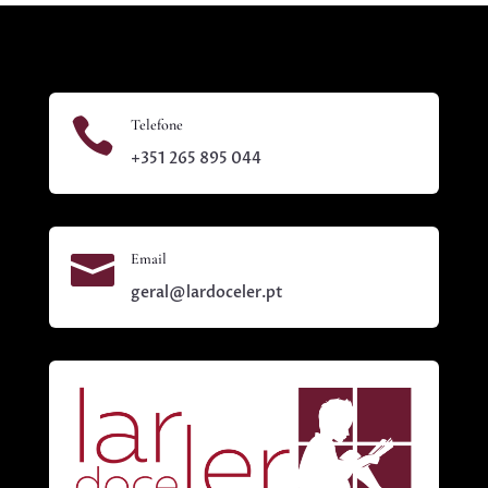

Telefone
+351 265 895 044

Email
geral@lardoceler.pt