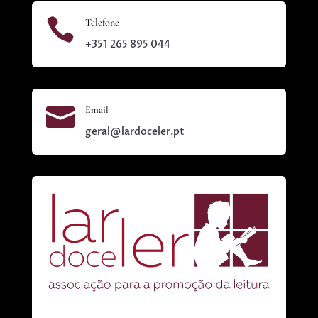

Telefone
+351 265 895 044

Email
geral@lardoceler.pt