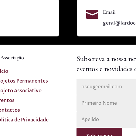

Email
geral@lardoc
Associação
Subscreva a nossa new
eventos e novidades 
ício
rojetos Permanentes
rojeto Associativo
ventos
ontactos
lítica de Privacidade