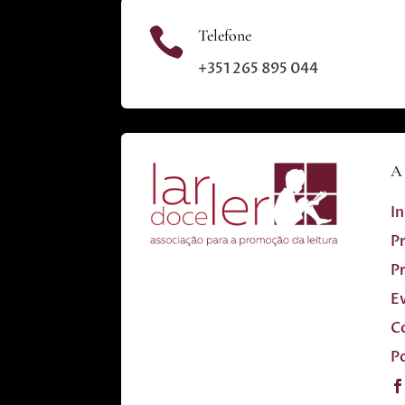

Telefone
+351 265 895 044
A 
In
P
P
E
C
Po