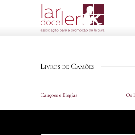
Livros de Camões
Canções e Elegías
B
Os 